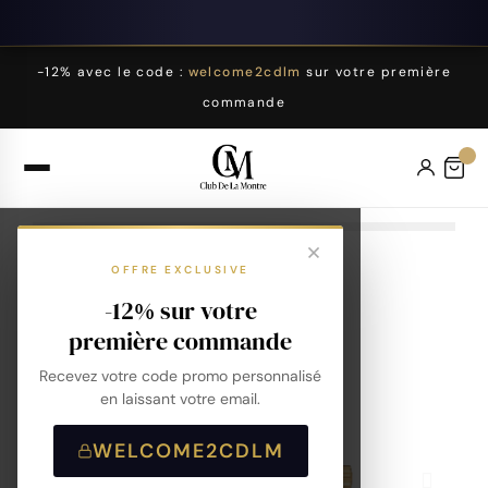
-12% avec le code :
welcome2cdlm
sur votre première
commande
OFFRE EXCLUSIVE
-12% sur votre
première commande
Recevez votre code promo personnalisé
en laissant votre email.
WELCOME2CDLM