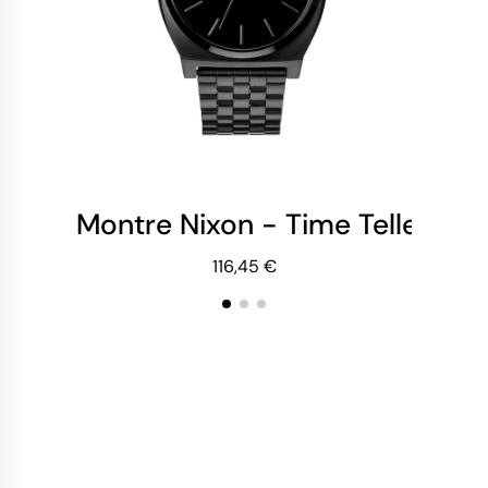
Montre Nixon - Time Teller - Al
Mo
116,45 €