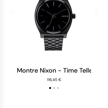
Montre Nixon - Time Teller - Al
Mo
116,45 €