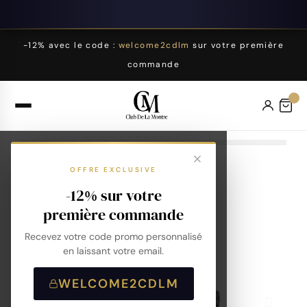
-12% avec le code :
welcome2cdlm
sur votre première
commande
OFFRE EXCLUSIVE
-12% sur votre
première commande
Recevez votre code promo personnalisé
en laissant votre email.
WELCOME2CDLM