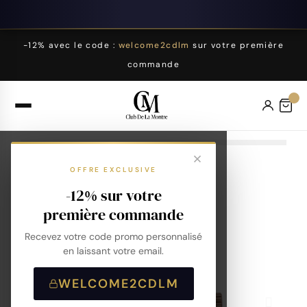
-12% avec le code :
welcome2cdlm
sur votre première
commande
OFFRE EXCLUSIVE
-12% sur votre
première commande
Recevez votre code promo personnalisé
en laissant votre email.
WELCOME2CDLM