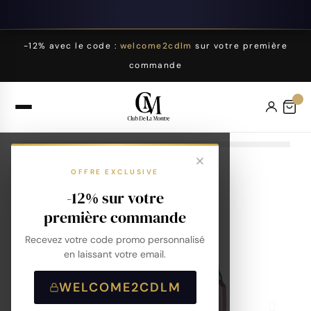
-12% avec le code :
welcome2cdlm
sur votre première
commande
OFFRE EXCLUSIVE
-12% sur votre
première commande
Recevez votre code promo personnalisé
en laissant votre email.
WELCOME2CDLM