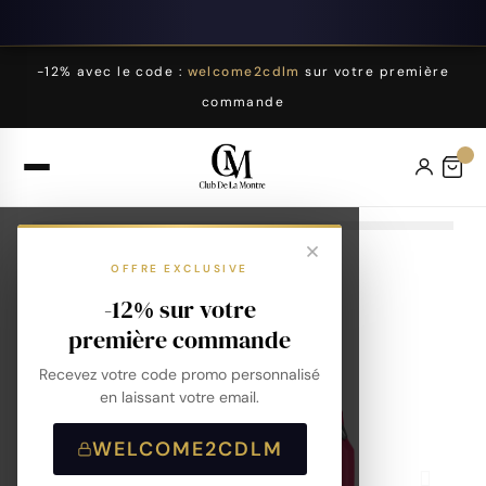
-12% avec le code :
welcome2cdlm
sur votre première
commande
OFFRE EXCLUSIVE
-12% sur votre
première commande
Recevez votre code promo personnalisé
en laissant votre email.
WELCOME2CDLM