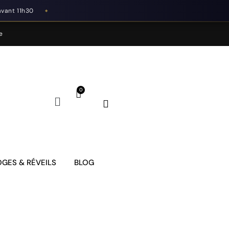
avant 11h30
◆
e
GES & RÉVEILS
BLOG