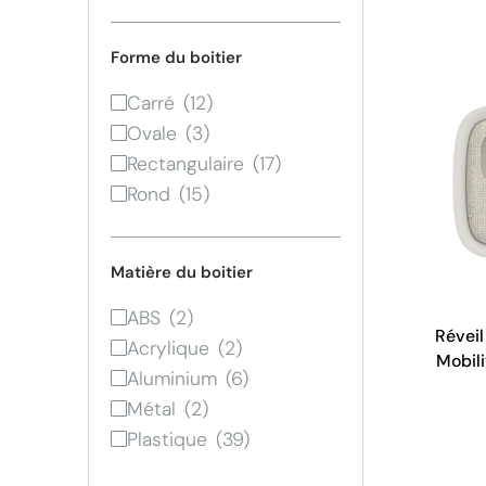
Forme du boitier
Carré
Ovale
Rectangulaire
Rond
Matière du boitier
ABS
Réveil
Acrylique
Mobili
Aluminium
Métal
Plastique