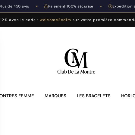
Plus de 450 avis
Paiement 100% sécurisé
Expédition 
◆
◆
-12% avec le code :
welcome2cdlm
sur votre première command
ONTRES FEMME
MARQUES
LES BRACELETS
HORLO