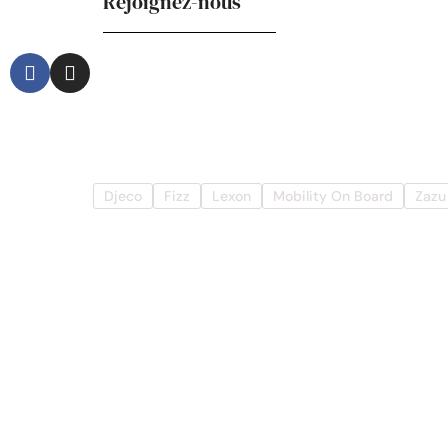
Rejoignez-nous
Djeco
Fizz
Lexon
Mobility On Board
Zazu