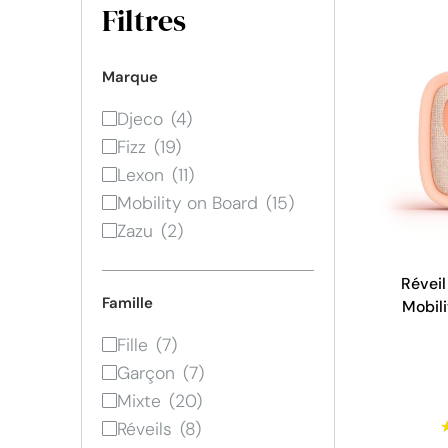
Filtres
Marque
Djeco
Fizz
Lexon
Mobility on Board
Zazu
Réveil
Famille
Mobili
Fille
Garçon
Mixte
Réveils