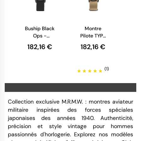
Buship Black
Montre
Ops -
Pilote TYPE
M.R.M.W
A-17 Vintage
182,16 €
182,16 €
- Nylon Kaki
M.R.M.W
(1)
Collection exclusive M.R.M.W. : montres aviateur
militaire inspirées des forces spéciales
japonaises des années 1940. Authenticité,
précision et style vintage pour hommes
passionnés d'horlogerie. Explorez nos modèles