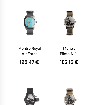
Vintage
Montre Royal
Montre
Air Force
Pilote A-17
H.S. W10 Air
Vintage -
195,47 €
182,16 €
Force -
Nylon Vert
Cadran Bleu
M.R.M.W
Nylon Gris I
M.R.M.W
Vintage