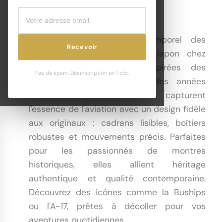
M.R.M.W. Aviateur Militaire
Plongez dans l'univers intemporel des
Recevoir
montres M.R.M.W., nées au Japon chez
Montre Roroi Co., Ltd. Inspirées des
Pas de spam. Désinscription en 1 clic.
modèles militaires vintage des années
1940, ces pièces aviateur capturent
l'essence de l'aviation avec un design fidèle
aux originaux : cadrans lisibles, boîtiers
robustes et mouvements précis. Parfaites
pour les passionnés de montres
historiques, elles allient héritage
authentique et qualité contemporaine.
Découvrez des icônes comme la Buships
ou l'A-17, prêtes à décoller pour vos
aventures quotidiennes.