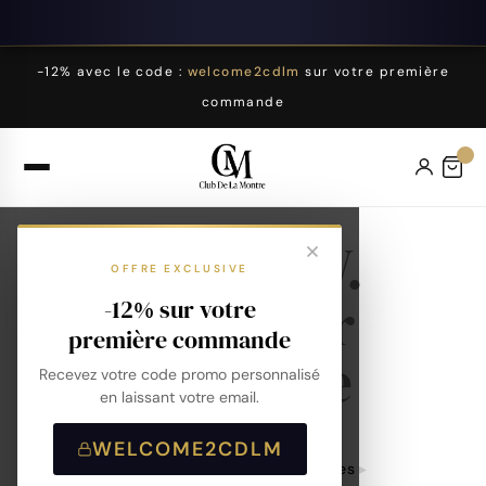
-12% avec le code :
welcome2cdlm
sur votre première
commande
M.R.M.W.
OFFRE EXCLUSIVE
Aviateur
-12% sur votre
première commande
Militaire
Recevez votre code promo personnalisé
en laissant votre email.
WELCOME2CDLM
Accueil
Montres
Marques