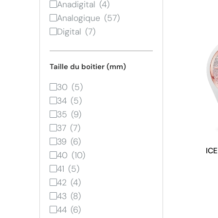
Anadigital
Analogique
Digital
Taille du boitier (mm)
30
34
35
37
39
ICE
40
41
42
43
44