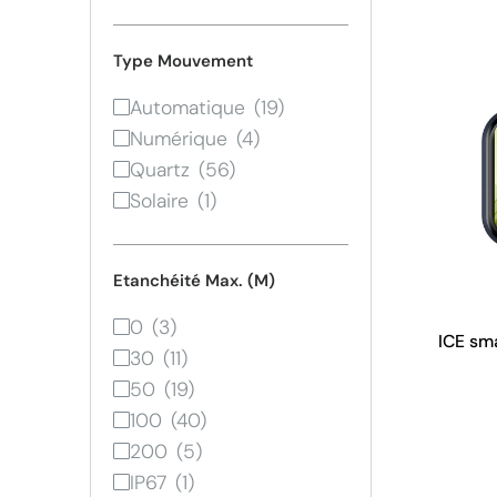
Type Mouvement
Automatique
Numérique
Quartz
Solaire
Etanchéité Max. (M)
0
ICE sma
30
50
100
200
IP67