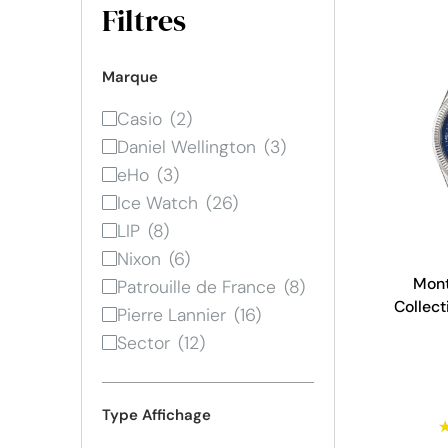
Filtres
Marque
Casio
Daniel Wellington
eHo
Ice Watch
LIP
Nixon
Mont
Patrouille de France
Collect
Pierre Lannier
Bleu -
Sector
Type Affichage