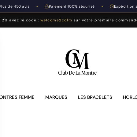
Plus de 450 avis
Paiement 100% sécurisé
Expédition 
◆
◆
-12% avec le code :
welcome2cdlm
sur votre première command
ONTRES FEMME
MARQUES
LES BRACELETS
HORLO