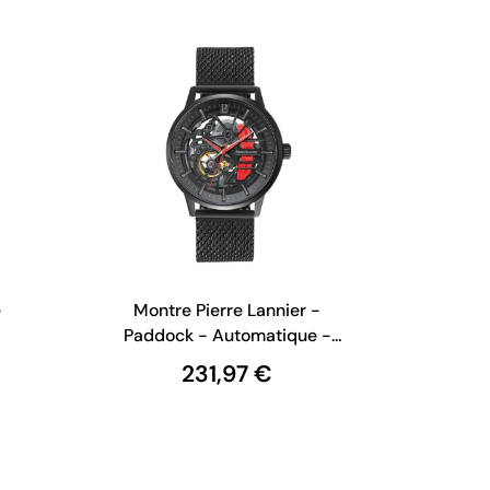
-
Montre Pierre Lannier -
Paddock - Automatique -
Squelette - Maille
231,97 €
338A439Milanaise Rouge