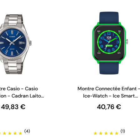
re Casio - Casio
Montre Connectée Enfant 
ion - Cadran Laiton
Ice-Watch - Ice Smart
 MTP-1302PD-2AVEF
Junior - Blue Green
49,83 €
40,76 €
(4)
(1)