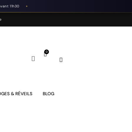
avant 11h30
◆
e
GES & RÉVEILS
BLOG