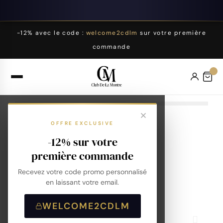
-12% avec le code :
welcome2cdlm
sur votre première
commande
OFFRE EXCLUSIVE
-12% sur votre
première commande
Recevez votre code promo personnalisé
en laissant votre email.
WELCOME2CDLM