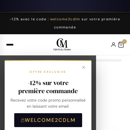
-12% avec le code :
welcome2cdlm
sur votre première
commande
OFFRE EXCLUSIVE
-12% sur votre
première commande
Recevez votre code promo personnalisé
en laissant votre email.
WELCOME2CDLM