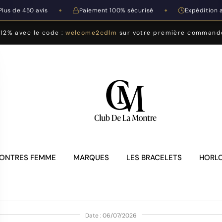
Plus de 450 avis
Paiement 100% sécurisé
Expédition 
◆
◆
-12% avec le code :
welcome2cdlm
sur votre première command
ONTRES FEMME
MARQUES
LES BRACELETS
HORLO
Date : 06/07/2026