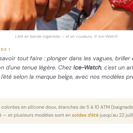
L'été en bande organisée — et en couleurs. © Ice-Watch
ODE 1
avoir tout faire : plonger dans les vagues, briller
ton d'une tenue légère. Chez
Ice-Watch
, c'est un a
 l'été selon la marque belge, avec nos modèles pré
colorées en silicone doux, étanches de 5 à 10 ATM (baignade 
é — et plusieurs modèles sont en
soldes d'été
jusqu'au 22 juill