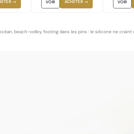
HETER →
ACHETER →
VOIR
VOIR
océan, beach-volley, footing dans les pins : le silicone ne craint n