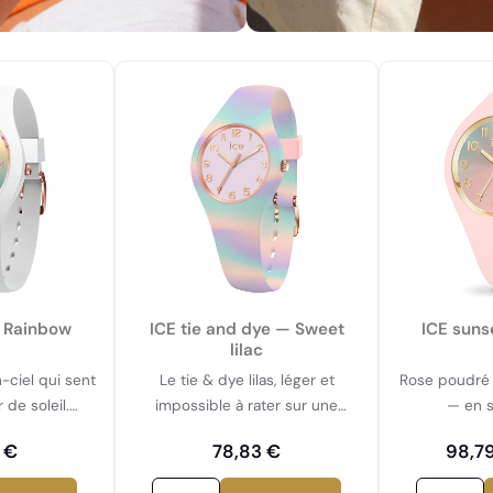
— Rainbow
ICE tie and dye — Sweet
ICE suns
lilac
-ciel qui sent
Le tie & dye lilas, léger et
Rose poudré 
de soleil.
impossible à rater sur une
— en s
0 ATM.
serviette.
 €
78,83 €
98,7