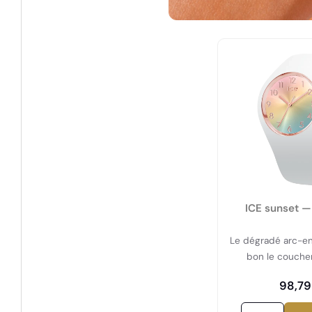
ICE sunset 
Le dégradé arc-en
bon le coucher 
Étanche 1
98,79