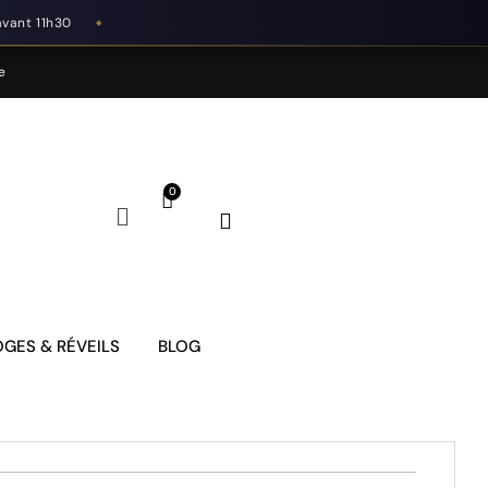
avant 11h30
◆
e
GES & RÉVEILS
BLOG