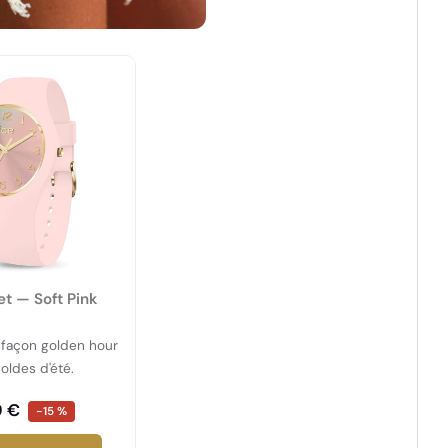
et — Soft Pink
façon golden hour
oldes d'été.
9 €
-15 %