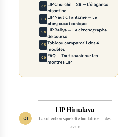
LIP Churchill T26 — L'élégance
bisontine
LIP Nautic Fantôme — La
plongeuse iconique
LIP Rallye — Le chronographe
de course
Tableau comparatif des 4
modèles
FAQ — Tout savoir sur les
montres LIP
LIP Himalaya
01
La collection squelette fondatrice — dès
428 €