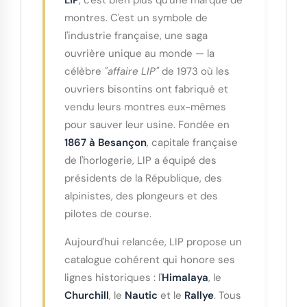
LIP
, c'est bien plus qu'une marque de
montres. C'est un symbole de
l'industrie française, une saga
ouvrière unique au monde — la
célèbre
"affaire LIP"
de 1973 où les
ouvriers bisontins ont fabriqué et
vendu leurs montres eux-mêmes
pour sauver leur usine. Fondée en
1867 à Besançon
, capitale française
de l'horlogerie, LIP a équipé des
présidents de la République, des
alpinistes, des plongeurs et des
pilotes de course.
Aujourd'hui relancée, LIP propose un
catalogue cohérent qui honore ses
lignes historiques : l'
Himalaya
, le
Churchill
, le
Nautic
et le
Rallye
. Tous