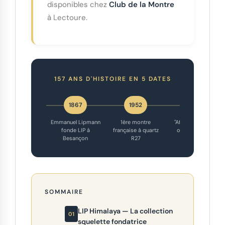
disponibles chez
Club de la Montre
à Lectoure.
157 ANS D'HISTOIRE EN 5 DATES
1867
1952
1973
Emmanuel Lipmann
1ère montre
"Affaire LIP" — les
fonde LIP à
française à quartz
ouvriers gèrent
Besançon
R27
l'usine
SOMMAIRE
LIP Himalaya — La collection
squelette fondatrice