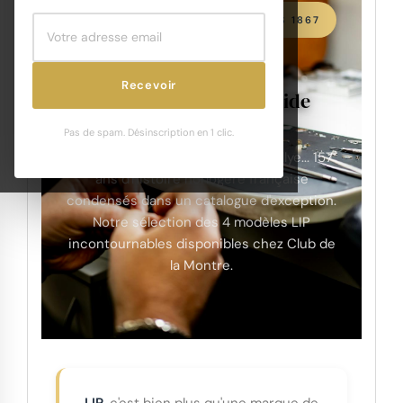
HORLOGERIE FRANÇAISE DEPUIS 1867
Montre
:
LIP
Recevoir
l'icône française — guide
2026
Pas de spam. Désinscription en 1 clic.
LIP Himalaya, Churchill, Nautic, Rallye... 157
ans d'histoire horlogère française
condensés dans un catalogue d'exception.
Notre sélection des 4 modèles LIP
incontournables disponibles chez Club de
la Montre.