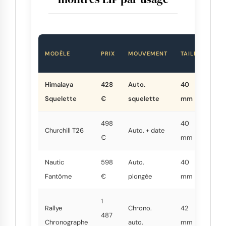
MODÈLE
PRIX
MOUVEMENT
TAILLE
ÉTA
Himalaya
428
Auto.
40
5 A
Squelette
€
squelette
mm
498
40
Churchill T26
Auto. + date
5 A
€
mm
Nautic
598
Auto.
40
20 
Fantôme
€
plongée
mm
1
Rallye
Chrono.
42
487
5 A
Chronographe
auto.
mm