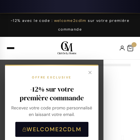
-12% avec le code :
welcome2cdlm
sur votre première
commande
OFFRE EXCLUSIVE
-12% sur votre
première commande
Recevez votre code promo personnalisé
en laissant votre email.
WELCOME2CDLM