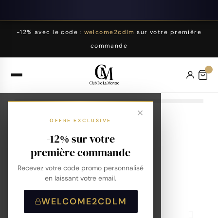
-12% avec le code :
welcome2cdlm
sur votre première
commande
OFFRE EXCLUSIVE
-12% sur votre
première commande
Recevez votre code promo personnalisé
en laissant votre email.
WELCOME2CDLM