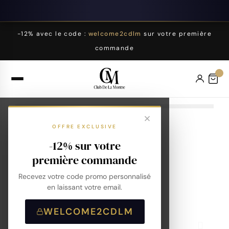
-12% avec le code :
welcome2cdlm
sur votre première
commande
OFFRE EXCLUSIVE
-12% sur votre
première commande
Recevez votre code promo personnalisé
en laissant votre email.
WELCOME2CDLM