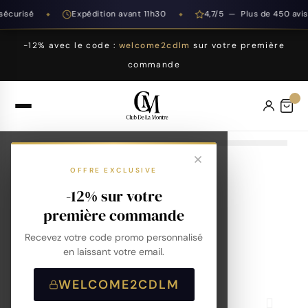
curisé
Expédition avant 11h30
4,7/5 — Plus de 450 avis
◆
◆
-12% avec le code :
welcome2cdlm
sur votre première
commande
OFFRE EXCLUSIVE
-12% sur votre
première commande
Recevez votre code promo personnalisé
en laissant votre email.
WELCOME2CDLM