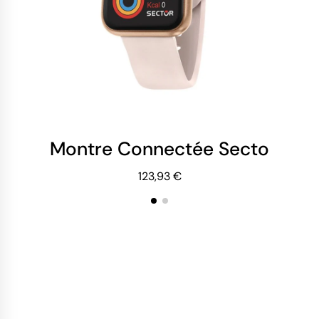
Montre Connectée Sector S03 
Mo
123,93 €