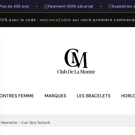
Plus de 450 avis
Paiement 100% sécurisé
Expédition 
◆
◆
-12% avec le code :
welcome2cdlm
sur votre première command
ONTRES FEMME
MARQUES
LES BRACELETS
HORLO
 Henriette - Cuir Gris Texturé