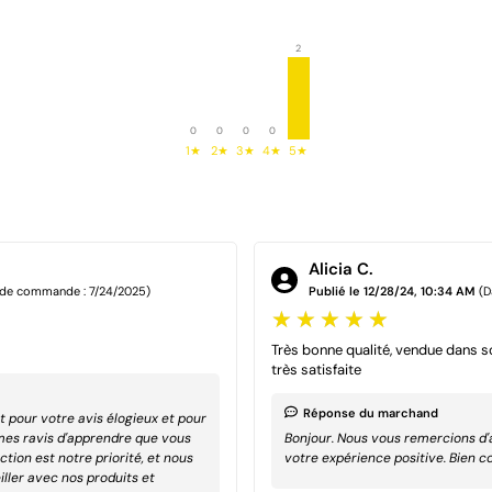
2
0
0
0
0
1★
2★
3★
4★
5★
Alicia C.
 de commande : 7/24/2025)
Publié le 12/28/24, 10:34 AM
(D
Très bonne qualité, vendue dans son
très satisfaite
Réponse du marchand
pour votre avis élogieux et pour
mmes ravis d'apprendre que vous
Bonjour. Nous vous remercions d'
tion est notre priorité, et nous
votre expérience positive. Bien c
ller avec nos produits et