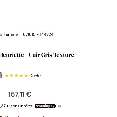
es Femme
671615 - 144724
Henriette - Cuir Gris Texturé
157,11 €
(2 avis)