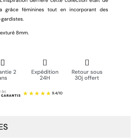
'inspiration derrière cette collection était de
la grâce féminines tout en incorporant des
gardistes.
 texturé 8mm.
ntie 2
Expédition
Retour sous
ans
24H
30j offert
ES