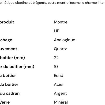
sthétique citadine et élégante, cette montre incarne le charme intem
produit
Montre
LIP
ichage
Analogique
ouvement
Quartz
u boitier (mm)
22
r du boitier (mm)
10
 boitier
Rond
du boitier
Acier
 du cadran
Argent
Verre
Minéral