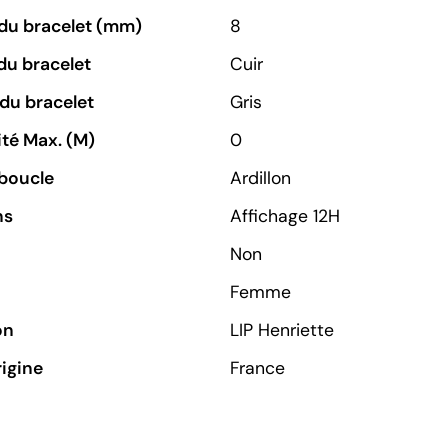
du bracelet (mm)
8
du bracelet
Cuir
du bracelet
Gris
té Max. (M)
0
boucle
Ardillon
ns
Affichage 12H
Non
Femme
on
LIP Henriette
rigine
France