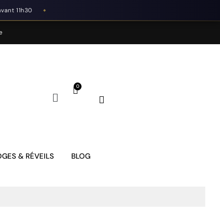
avant 11h30
◆
e
GES & RÉVEILS
BLOG