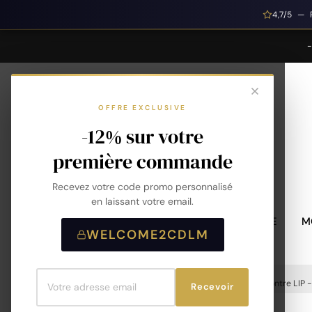
4,7/5 — 
OFFRE EXCLUSIVE
-12% sur votre
première commande
Recevez votre code promo personnalisé
en laissant votre email.
MONTRES HOMME
M
WELCOME2CDLM
Accueil
Montres
Montres Femme
Montre LIP -
Recevoir