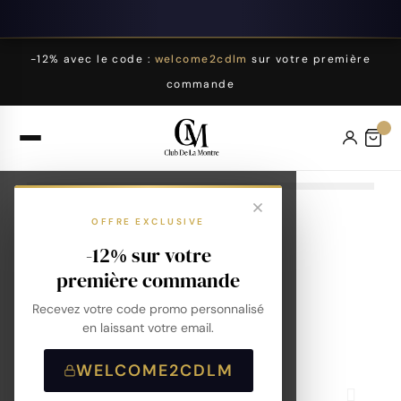
-12% avec le code :
welcome2cdlm
sur votre première
commande
OFFRE EXCLUSIVE
-12% sur votre
première commande
Recevez votre code promo personnalisé
en laissant votre email.
WELCOME2CDLM