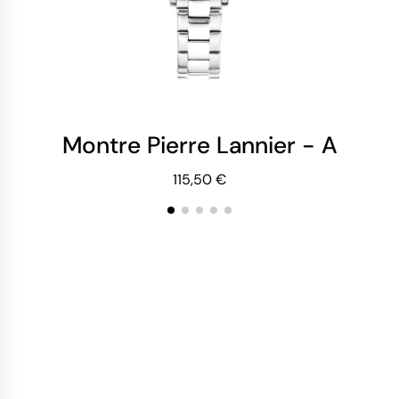
Montre Pierre Lannier - Ariane
Mo
115,50 €