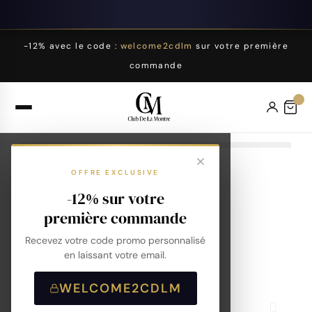
-12% avec le code :
welcome2cdlm
sur votre première
commande
OFFRE EXCLUSIVE
-12% sur votre
première commande
Recevez votre code promo personnalisé
en laissant votre email.
WELCOME2CDLM