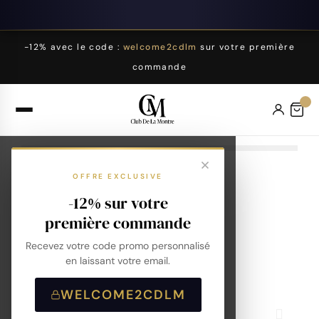
-12% avec le code :
welcome2cdlm
sur votre première
commande
OFFRE EXCLUSIVE
-12% sur votre
première commande
Recevez votre code promo personnalisé
en laissant votre email.
WELCOME2CDLM