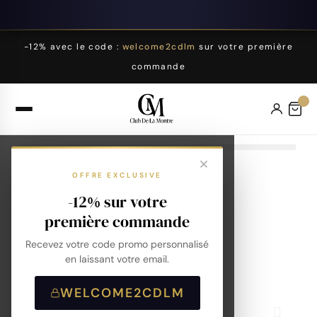
-12% avec le code :
welcome2cdlm
sur votre première
commande
OFFRE EXCLUSIVE
-12% sur votre
première commande
Recevez votre code promo personnalisé
en laissant votre email.
WELCOME2CDLM