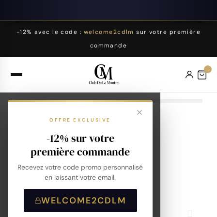
-12% avec le code :
welcome2cdlm
sur votre première
commande
OFFRE EXCLUSIVE
-12% sur votre
première commande
Recevez votre code promo personnalisé
en laissant votre email.
WELCOME2CDLM