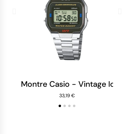
Montre Casio - Vintage Iconic
Mo
33,19 €