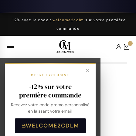
-12% avec le code :
welcome2cdlm
sur votre première
commande
OFFRE EXCLUSIVE
-12% sur votre
première commande
Recevez votre code promo personnalisé
en laissant votre email.
WELCOME2CDLM