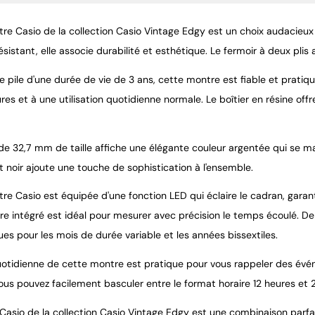
re Casio de la collection Casio Vintage Edgy est un choix audacieux p
ésistant, elle associe durabilité et esthétique. Le fermoir à deux pli
 pile d'une durée de vie de 3 ans, cette montre est fiable et pratiqu
es et à une utilisation quotidienne normale. Le boîtier en résine offr
de 32,7 mm de taille affiche une élégante couleur argentée qui se mar
 noir ajoute une touche de sophistication à l'ensemble.
e Casio est équipée d'une fonction LED qui éclaire le cadran, garanti
e intégré est idéal pour mesurer avec précision le temps écoulé. De 
es pour les mois de durée variable et les années bissextiles.
uotidienne de cette montre est pratique pour vous rappeler des évé
vous pouvez facilement basculer entre le format horaire 12 heures et 
asio de la collection Casio Vintage Edgy est une combinaison parfaite