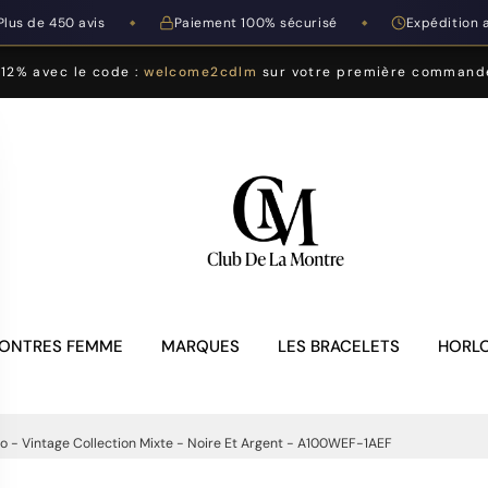
Plus de 450 avis
Paiement 100% sécurisé
Expédition 
◆
◆
-12% avec le code :
welcome2cdlm
sur votre première command
ONTRES FEMME
MARQUES
LES BRACELETS
HORLO
o - Vintage Collection Mixte - Noire Et Argent - A100WEF-1AEF