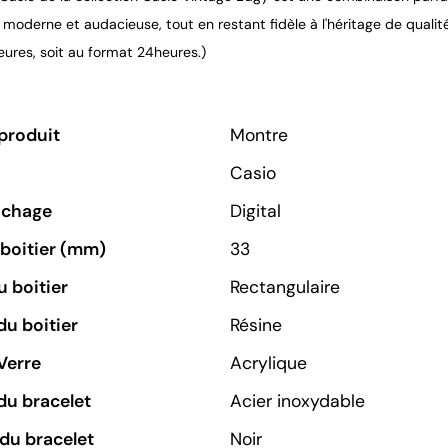
moderne et audacieuse, tout en restant fidèle à l'héritage de qualité
eures, soit au format 24heures.)
produit
Montre
Casio
ichage
Digital
u boitier (mm)
33
 boitier
Rectangulaire
du boitier
Résine
Verre
Acrylique
du bracelet
Acier inoxydable
du bracelet
Noir