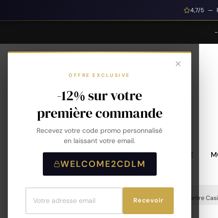
4,7/5 — 
OFFRE EXCLUSIVE
-12% sur votre
première commande
Recevez votre code promo personnalisé
en laissant votre email.
MONTRES HOMME
M
WELCOME2CDLM
Accueil
Montres
Montres Homme
Montre Casi
Recevoir