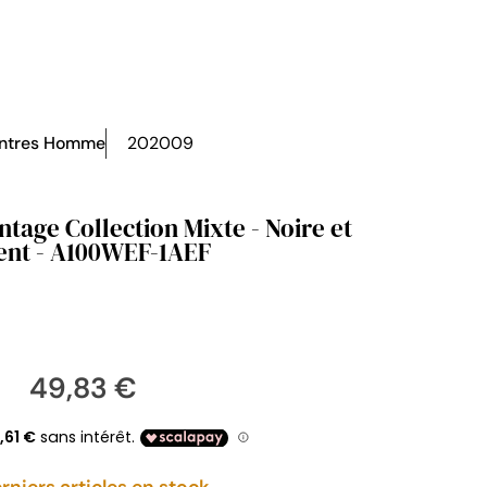
ntres Homme
202009
ntage Collection Mixte - Noire et
ent - A100WEF-1AEF
49,83 €
rniers articles en stock