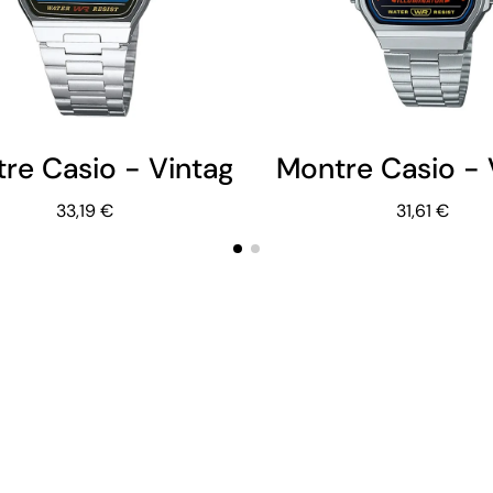
re Casio - Vintage Iconic - Mixte -
Montre Casio - 
33,19 €
31,61 €