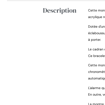
Description
Cette mont
acrylique r
Dotée d'une
éclaboussur
à porter.
Le cadran 
Ce bracelet
Cette montr
chronomètr
automatiqu
L'alarme q
En outre, 
La montre C