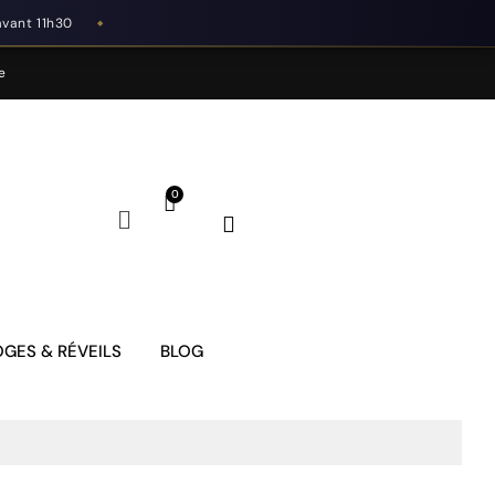
avant 11h30
◆
e
GES & RÉVEILS
BLOG