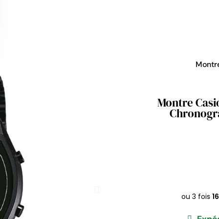
Montr
Montre Casio
Chronogr
Expéd