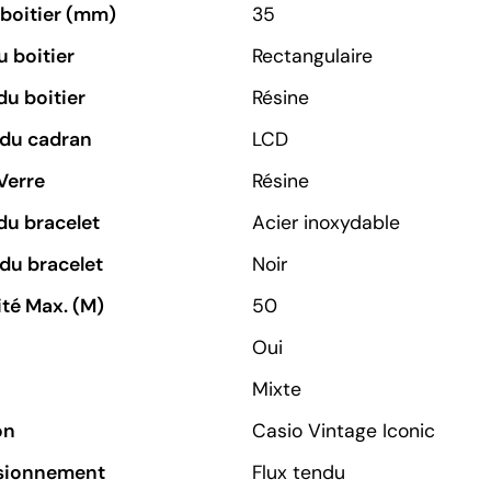
u boitier (mm)
35
 boitier
Rectangulaire
du boitier
Résine
 du cadran
LCD
Verre
Résine
du bracelet
Acier inoxydable
du bracelet
Noir
té Max. (M)
50
Oui
Mixte
on
Casio Vintage Iconic
sionnement
Flux tendu