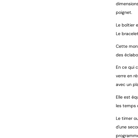
dimensions
poignet.
Le boîtier 
Le bracelet
Cette mont
des éclabo
En ce qui c
verre en ré
avec un pl
Elle est é
les temps 
Le timer o
d'une seco
programmer