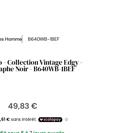
es Homme
B640WB-1BEF
 - Collection Vintage Edgy -
aphe Noir - B640WB-1BEF
49,83 €
ié sous 5 à 7 jours ouvrés