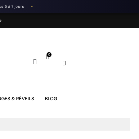
s 5 à 7 jours
◆
e
GES & RÉVEILS
BLOG