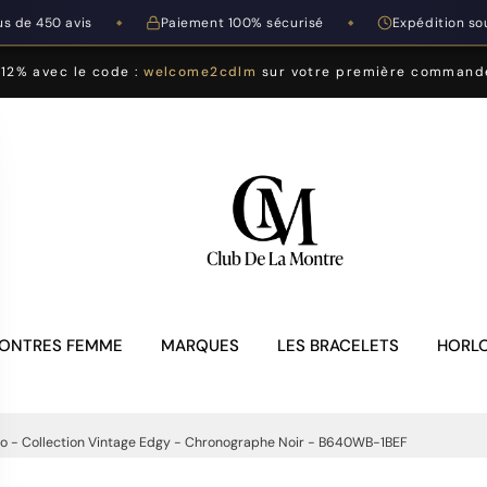
us de 450 avis
Paiement 100% sécurisé
Expédition sou
◆
◆
-12% avec le code :
welcome2cdlm
sur votre première command
ONTRES FEMME
MARQUES
LES BRACELETS
HORLO
o - Collection Vintage Edgy - Chronographe Noir - B640WB-1BEF