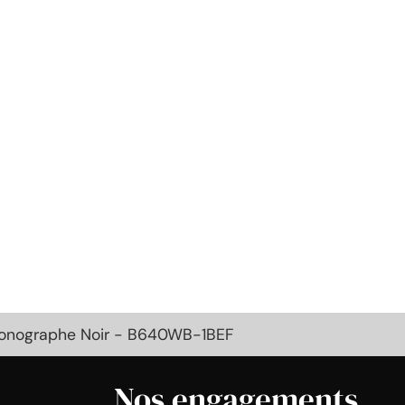
hronographe Noir - B640WB-1BEF
Nos engagements