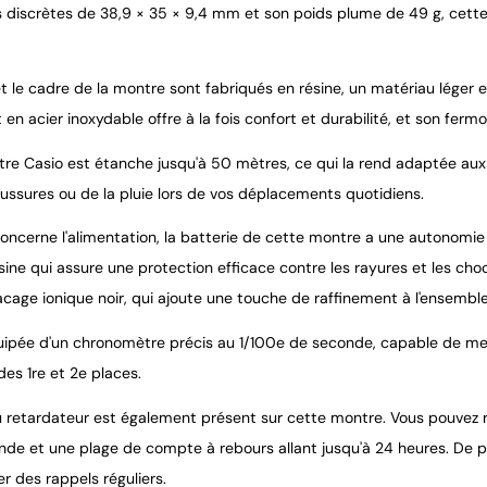
 discrètes de 38,9 × 35 × 9,4 mm et son poids plume de 49 g, cett
et le cadre de la montre sont fabriqués en résine, un matériau léger 
 en acier inoxydable offre à la fois confort et durabilité, et son ferm
re Casio est étanche jusqu'à 50 mètres, ce qui la rend adaptée aux a
ussures ou de la pluie lors de vos déplacements quotidiens.
oncerne l'alimentation, la batterie de cette montre a une autonomie d
sine qui assure une protection efficace contre les rayures et les cho
acage ionique noir, qui ajoute une touche de raffinement à l'ensemble
quipée d'un chronomètre précis au 1/100e de seconde, capable de mes
des 1re et 2e places.
u retardateur est également présent sur cette montre. Vous pouvez r
nde et une plage de compte à rebours allant jusqu'à 24 heures. De p
 des rappels réguliers.