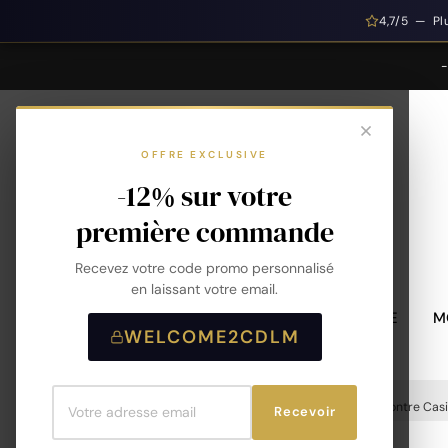
4,7/5 — Pl
OFFRE EXCLUSIVE
-12% sur votre
première commande
Recevez votre code promo personnalisé
en laissant votre email.
MONTRES HOMME
M
WELCOME2CDLM
Accueil
Montres
Montres Homme
Montre Casi
Recevoir