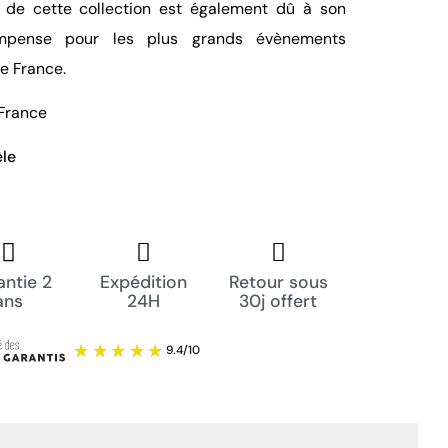
s de cette collection est également dû à son
ompense pour les plus grands évènements
de France.
 France
èle
ntie 2
Expédition
Retour sous
ans
24H
30j offert