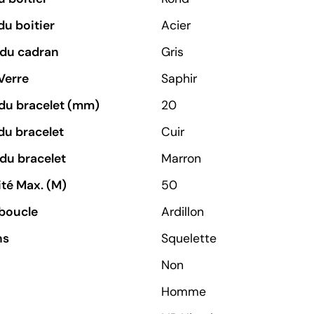
du boitier
Acier
 du cadran
Gris
Verre
Saphir
du bracelet (mm)
20
du bracelet
Cuir
du bracelet
Marron
té Max. (M)
50
boucle
Ardillon
ns
Squelette
Non
Homme