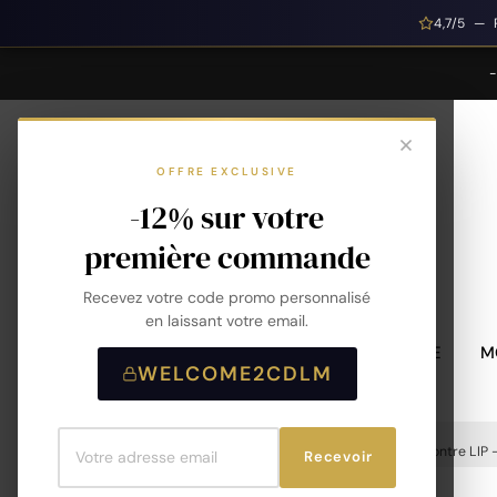
4,7/5 — 
OFFRE EXCLUSIVE
-12% sur votre
première commande
Recevez votre code promo personnalisé
en laissant votre email.
MONTRES HOMME
M
WELCOME2CDLM
Accueil
Montres
Montres Homme
Montre LIP 
Recevoir