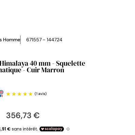
es Homme
671557 - 144724
 Himalaya 40 mm - Squelette
atique - Cuir Marron
356,73 €
(1 avis)