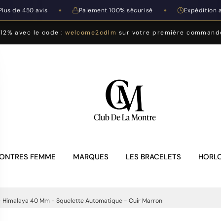
Plus de 450 avis
Paiement 100% sécurisé
Expédition 
◆
◆
-12% avec le code :
welcome2cdlm
sur votre première command
ONTRES FEMME
MARQUES
LES BRACELETS
HORLO
- Himalaya 40 Mm - Squelette Automatique - Cuir Marron