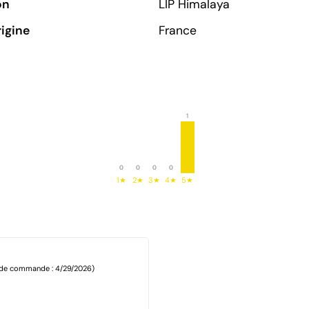
on
LIP Himalaya
rigine
France
1
0
0
0
0
1★
2★
3★
4★
5★
 de commande : 4/29/2026)