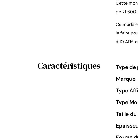
Cette mont
de 21 600 
Ce modèle 
le faire p
à 10 ATM o
Caractéristiques
Type de 
Marque
Type Aff
Type M
Taille d
Epaisseu
Forme du