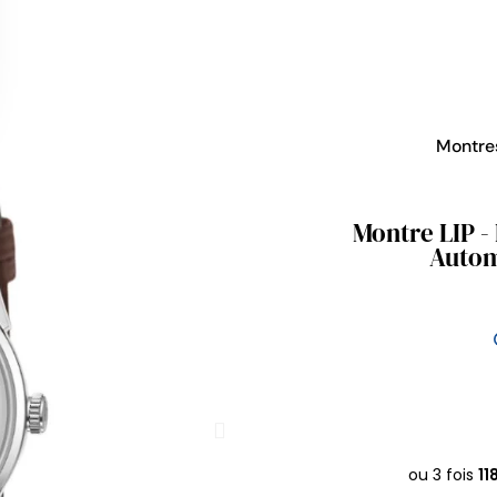
Montr
Montre LIP -
Autom