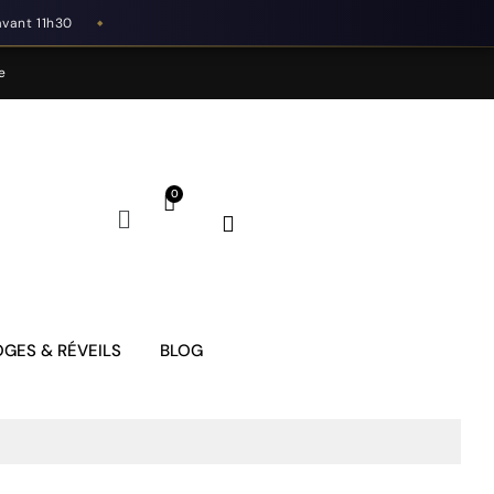
avant 11h30
◆
e
GES & RÉVEILS
BLOG