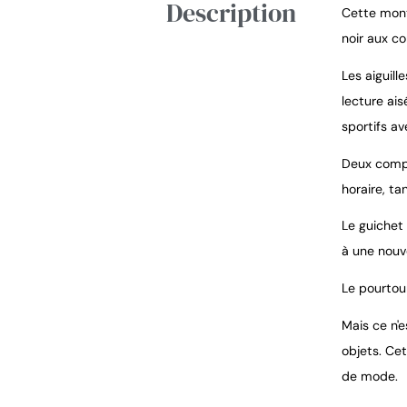
Description
Cette mont
noir aux c
Les aiguil
lecture ais
sportifs a
Deux compt
horaire, t
Le guichet 
à une nouv
Le pourtou
Mais ce n'
objets. Ce
de mode.