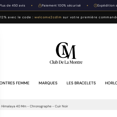
Plus de 450 avis
Paiement 100% sécurisé
Expédition 
◆
◆
-12% avec le code :
welcome2cdlm
sur votre première command
ONTRES FEMME
MARQUES
LES BRACELETS
HORLO
- Himalaya 40 Mm - Chronographe - Cuir Noir