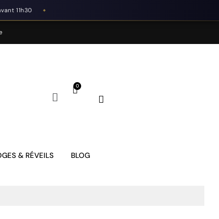
avant 11h30
◆
e
GES & RÉVEILS
BLOG