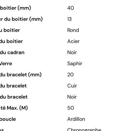
u boitier (mm)
40
r du boitier (mm)
13
 boitier
Rond
du boitier
Acier
 du cadran
Noir
Verre
Saphir
du bracelet (mm)
20
du bracelet
Cuir
du bracelet
Noir
té Max. (M)
50
boucle
Ardillon
ns
Chronographe