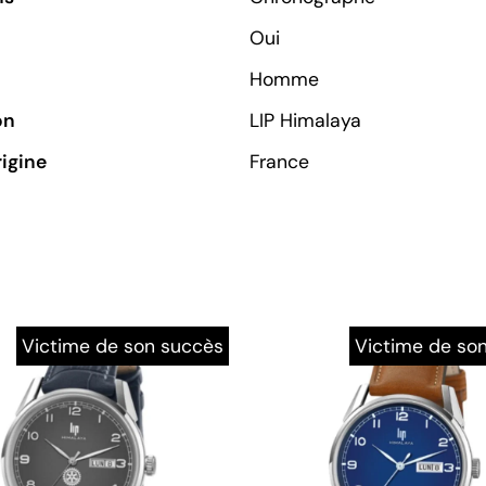
Oui
Homme
on
LIP Himalaya
rigine
France
Victime de son succès
Victime de so