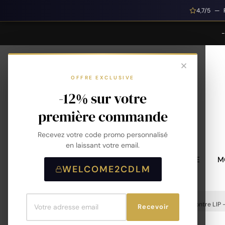
4,7/5 — 
OFFRE EXCLUSIVE
-12% sur votre
première commande
Recevez votre code promo personnalisé
en laissant votre email.
MONTRES HOMME
M
WELCOME2CDLM
Accueil
Montres
Montres Homme
Montre LIP 
Recevoir