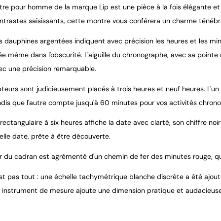
re pour homme de la marque Lip est une pièce à la fois élégante et 
ontrastes saisissants, cette montre vous conférera un charme ténébr
les dauphines argentées indiquent avec précision les heures et les mi
ée même dans l'obscurité. L'aiguille du chronographe, avec sa pointe
vec une précision remarquable.
eurs sont judicieusement placés à trois heures et neuf heures. L'un 
andis que l'autre compte jusqu'à 60 minutes pour vos activités chron
rectangulaire à six heures affiche la date avec clarté, son chiffre noi
elle date, prête à être découverte.
r du cadran est agrémenté d'un chemin de fer des minutes rouge, qu
est pas tout : une échelle tachymétrique blanche discrète a été ajo
t instrument de mesure ajoute une dimension pratique et audacieuse à