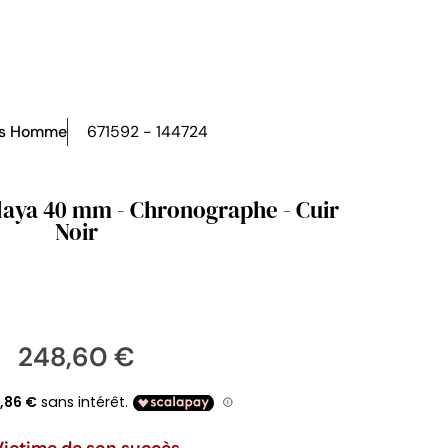
es Homme
671592 - 144724
laya 40 mm - Chronographe - Cuir
Noir
248,60 €
Victime de son succès