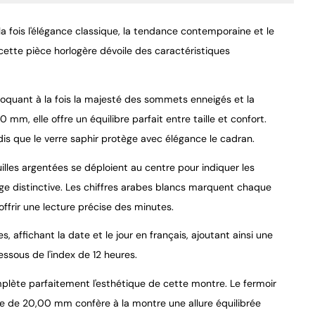
la fois l'élégance classique, la tendance contemporaine et le
cette pièce horlogère dévoile des caractéristiques
voquant à la fois la majesté des sommets enneigés et la
9.4
/
10
m, elle offre un équilibre parfait entre taille et confort.
dis que le verre saphir protège avec élégance le cadran.
guilles argentées se déploient au centre pour indiquer les
ge distinctive. Les chiffres arabes blancs marquent chaque
ffrir une lecture précise des minutes.
affichant la date et le jour en français, ajoutant ainsi une
ssous de l'index de 12 heures.
omplète parfaitement l'esthétique de cette montre. Le fermoir
rne de 20,00 mm confère à la montre une allure équilibrée