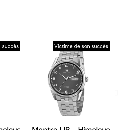
n succès
Victime de son succès
- Bleu Blanc Rouge
malaya 40 mm - Automatique - Cuir 
Montre LIP - Himalaya 40 