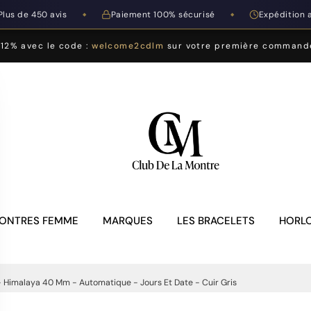
Plus de 450 avis
Paiement 100% sécurisé
Expédition 
◆
◆
-12% avec le code :
welcome2cdlm
sur votre première command
ONTRES FEMME
MARQUES
LES BRACELETS
HORLO
- Himalaya 40 Mm - Automatique - Jours Et Date - Cuir Gris