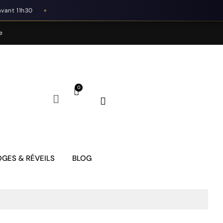
avant 11h30
◆
e
GES & RÉVEILS
BLOG