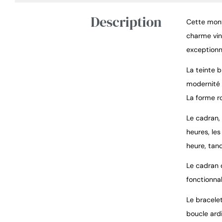
Description
Cette montr
charme vin
exceptionn
La teinte 
modernité d
La forme ro
Le cadran, 
heures, le
heure, tand
Le cadran d
fonctionna
Le bracelet
boucle ard