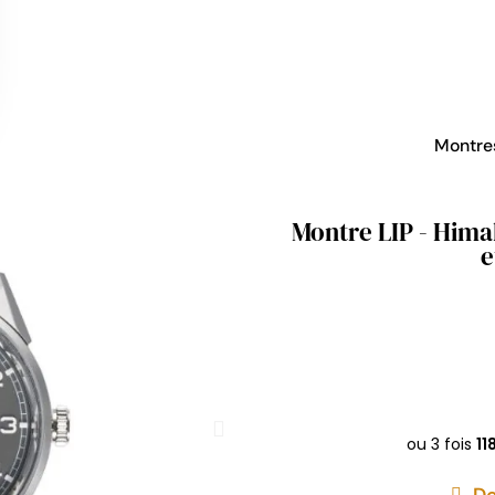
Montr
Montre LIP - Hima
e
De