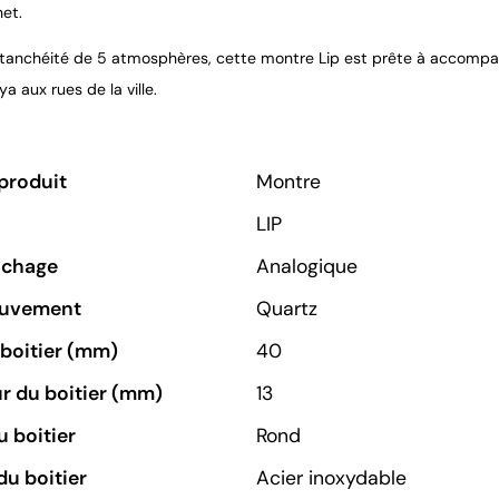
net.
tanchéité de 5 atmosphères, cette montre Lip est prête à accompa
ya aux rues de la ville.
produit
Montre
LIP
ichage
Analogique
ouvement
Quartz
u boitier (mm)
40
r du boitier (mm)
13
 boitier
Rond
du boitier
Acier inoxydable