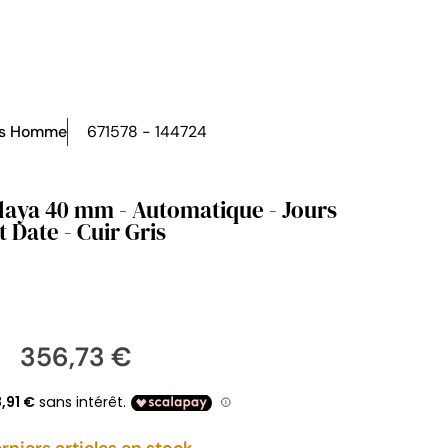
es Homme
671578 - 144724
laya 40 mm - Automatique - Jours
t Date - Cuir Gris
356,73 €
rniers articles en stock