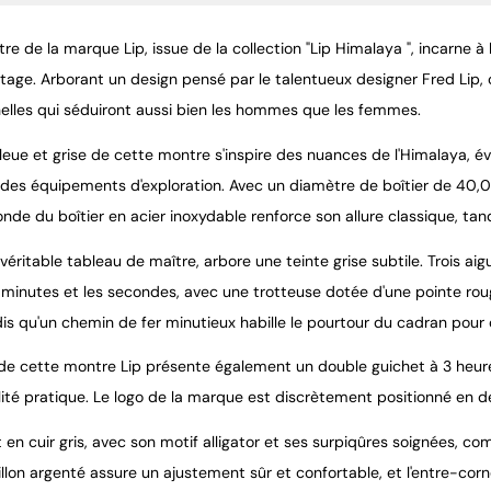
e de la marque Lip, issue de la collection "Lip Himalaya ", incarne à 
tage. Arborant un design pensé par le talentueux designer Fred Lip, 
elles qui séduiront aussi bien les hommes que les femmes.
bleue et grise de cette montre s'inspire des nuances de l'Himalaya, é
es équipements d'exploration. Avec un diamètre de boîtier de 40,00 m
nde du boîtier en acier inoxydable renforce son allure classique, tan
véritable tableau de maître, arbore une teinte grise subtile. Trois ai
s minutes et les secondes, avec une trotteuse dotée d'une pointe rou
is qu'un chemin de fer minutieux habille le pourtour du cadran pour o
e cette montre Lip présente également un double guichet à 3 heures, 
lité pratique. Le logo de la marque est discrètement positionné en de
 en cuir gris, avec son motif alligator et ses surpiqûres soignées, c
illon argenté assure un ajustement sûr et confortable, et l'entre-co