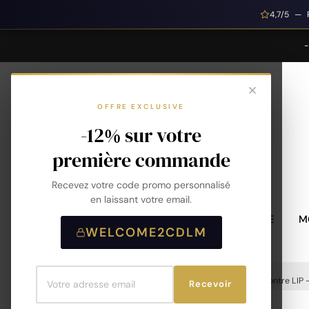
4,7/5 — 
OFFRE EXCLUSIVE
-12% sur votre
première commande
Recevez votre code promo personnalisé
en laissant votre email.
MONTRES HOMME
M
WELCOME2CDLM
Accueil
Montres
Montres Homme
Montre LIP 
Recevoir