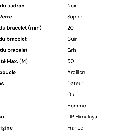
 du cadran
Noir
Verre
Saphir
du bracelet (mm)
20
du bracelet
Cuir
du bracelet
Gris
té Max. (M)
50
boucle
Ardillon
ns
Dateur
Oui
Homme
on
LIP Himalaya
rigine
France