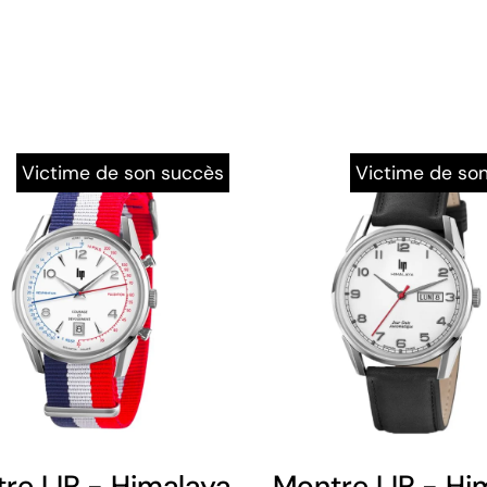
Victime de son succès
Victime de so
re LIP - Himalaya 40 mm - Courage 
Montre LIP - Hi