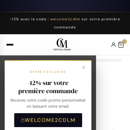
-12% avec le code :
welcome2cdlm
sur votre première
commande
OFFRE EXCLUSIVE
-12% sur votre
première commande
Recevez votre code promo personnalisé
en laissant votre email.
WELCOME2CDLM