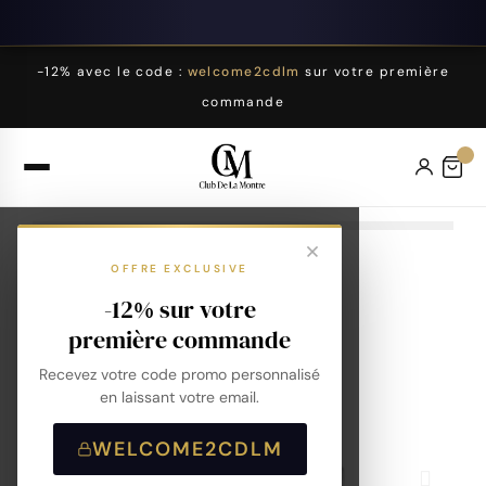
-12% avec le code :
welcome2cdlm
sur votre première
commande
OFFRE EXCLUSIVE
-12% sur votre
première commande
Recevez votre code promo personnalisé
en laissant votre email.
WELCOME2CDLM