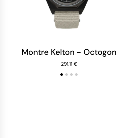
Montre Kelton - Octogone Tita
Mo
291,11 €