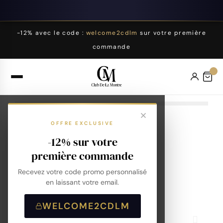
-12% avec le code :
welcome2cdlm
sur votre première
commande
OFFRE EXCLUSIVE
-12% sur votre
première commande
Recevez votre code promo personnalisé
en laissant votre email.
WELCOME2CDLM