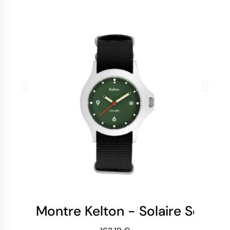
Montre Kelton - Solaire Soleil 
Mo