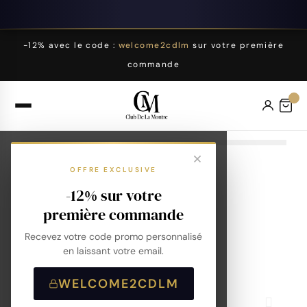
-12% avec le code :
welcome2cdlm
sur votre première
commande
OFFRE EXCLUSIVE
-12% sur votre
première commande
Recevez votre code promo personnalisé
en laissant votre email.
WELCOME2CDLM