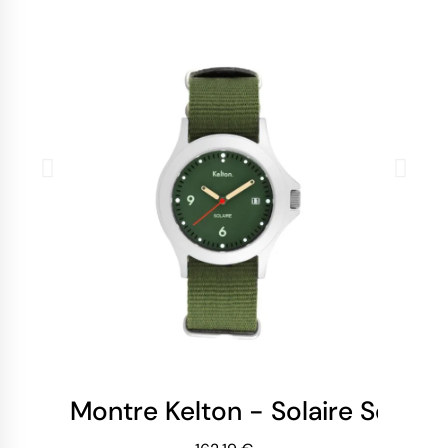
Montre Kelton - Solaire Soleil 
Mo