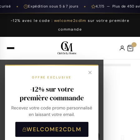
risé
Expédition sous 5 à 7 jours
4,7/5 — Plus de 450 avis
◆
◆
-12% avec le code :
welcome2cdlm
sur votre première
commande
OFFRE EXCLUSIVE
-12% sur votre
première commande
Recevez votre code promo personnalisé
en laissant votre email.
WELCOME2CDLM