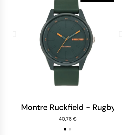
Montre Ruckfield - Rugby - Sil
Mo
40,76 €