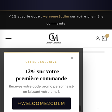
-12% avec le code :
welcome2cdlm
sur votre première
commande
OFFRE EXCLUSIVE
-12% sur votre
première commande
Recevez votre code promo personnalisé
en laissant votre email.
WELCOME2CDLM