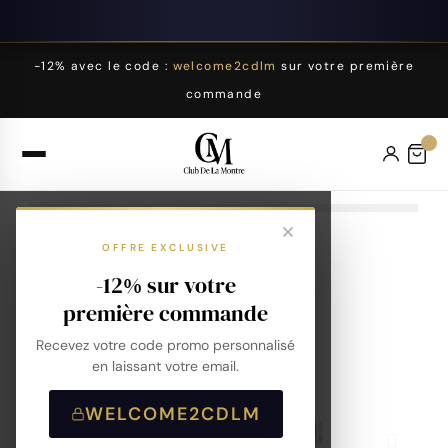
-12% avec le code :
welcome2cdlm
sur votre première
commande
OFFRE EXCLUSIVE
-12% sur votre
première commande
Recevez votre code promo personnalisé
en laissant votre email.
WELCOME2CDLM