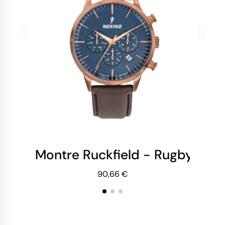
Montre Ruckfield - Rugby - C
Mo
90,66 €