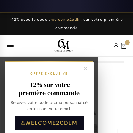
-12% avec le code :
welcome2cdlm
sur votre première
commande
OFFRE EXCLUSIVE
-12% sur votre
première commande
Recevez votre code promo personnalisé
en laissant votre email.
WELCOME2CDLM