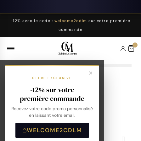
-12% avec le code :
welcome2cdlm
sur votre première
commande
OFFRE EXCLUSIVE
-12% sur votre
première commande
Recevez votre code promo personnalisé
en laissant votre email.
WELCOME2CDLM