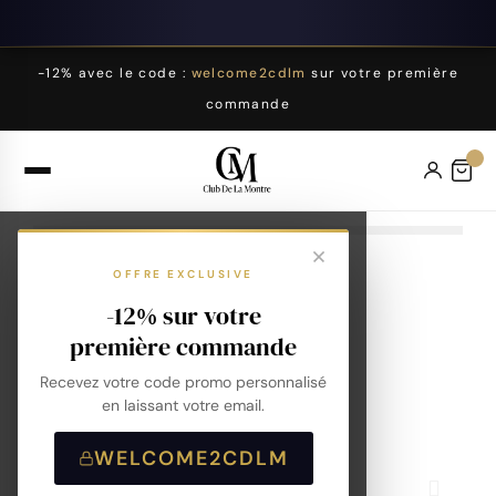
-12% avec le code :
welcome2cdlm
sur votre première
commande
OFFRE EXCLUSIVE
-12% sur votre
première commande
Recevez votre code promo personnalisé
en laissant votre email.
WELCOME2CDLM