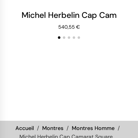
Michel Herbelin Cap Camarat S
Mi
540,55 €
Accueil
Montres
Montres Homme
Michel Herbelin Cap Camarat Square