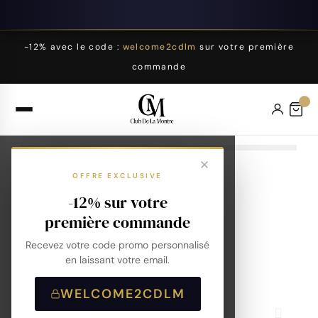
-12% avec le code :
welcome2cdlm
sur votre première
commande
OFFRE EXCLUSIVE
-12% sur votre
première commande
Recevez votre code promo personnalisé
en laissant votre email.
WELCOME2CDLM