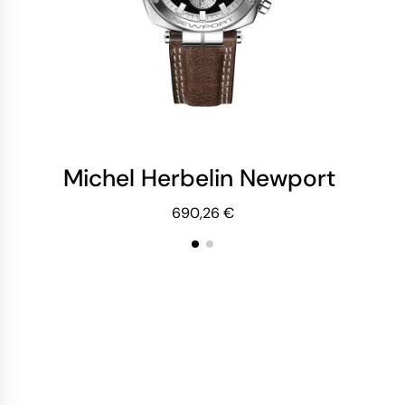
Michel Herbelin Newport Héri
Mi
690,26 €