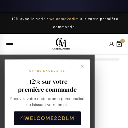
-12% avec le code :
welcome2cdlm
sur votre première
commande
OFFRE EXCLUSIVE
-12% sur votre
première commande
Recevez votre code promo personnalisé
en laissant votre email.
WELCOME2CDLM