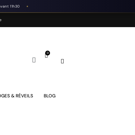
avant 11h30
◆
e
GES & RÉVEILS
BLOG