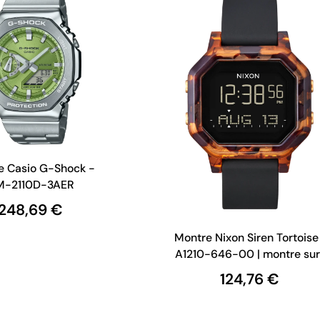
e Casio G-Shock -
M-2110D-3AER
248,69 €
Montre Nixon Siren Tortoise 
A1210-646-00 | montre sur
124,76 €