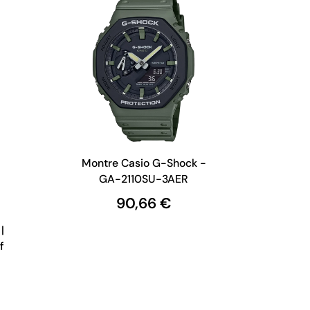
Montre Casio G-Shock -
GA-2110SU-3AER
90,66 €
|
f