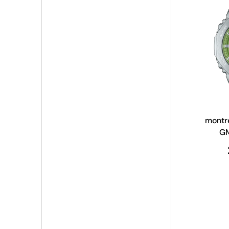
montr
G