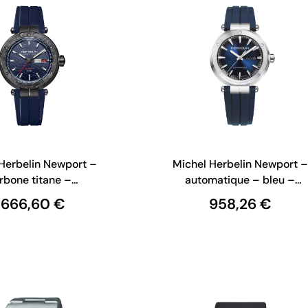
Herbelin Newport –
Michel Herbelin Newport –
rbone titane –
automatique – bleu –
matique – bleu –
1768A15CB
1 666,60 €
958,26 €
1788CTN15CB