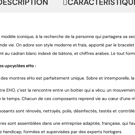
DESCRIPTION
CARACTÉRISTIQU
 modèle iconique, à la recherche de la personne qui partagera sa sec
de vie. On adore son style moderne et frais, apporté par le bracelet 
nt au cadran blanc indexé de bâtons, et chiffres arabes. Le tout for
s upcyclées eHo :
des montres eHo est parfaitement unique. Sobre et intemporelle, la 
e EHO, c’est la rencontre entre un boitier qui a vécu, un mouvement 
 le temps. Chacun de ces composants reprend vie au cœur d’une 
sants sont rénovés, nettoyés, polis, désinfectés, testés et contrôlé
res sont assemblées dans une entreprise adaptée, française, qui favor
de handicap, formées et supervisées par des experts horlogers