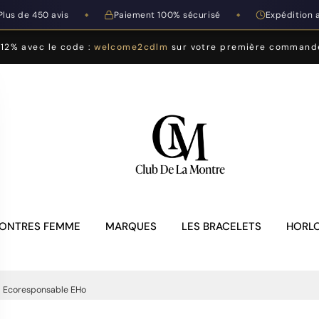
Plus de 450 avis
Paiement 100% sécurisé
Expédition 
◆
◆
-12% avec le code :
welcome2cdlm
sur votre première command
ONTRES FEMME
MARQUES
LES BRACELETS
HORLO
l Ecoresponsable EHo