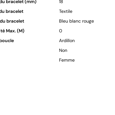
du bracelet (mm)
18
du bracelet
Textile
du bracelet
Bleu blanc rouge
té Max. (M)
0
boucle
Ardillon
Non
Femme