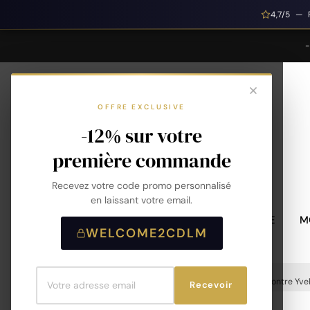
4,7/5 — 
OFFRE EXCLUSIVE
-12% sur votre
première commande
Recevez votre code promo personnalisé
en laissant votre email.
MONTRES HOMME
M
WELCOME2CDLM
Accueil
Montres
Marques
EHo
Montre Yve
Recevoir