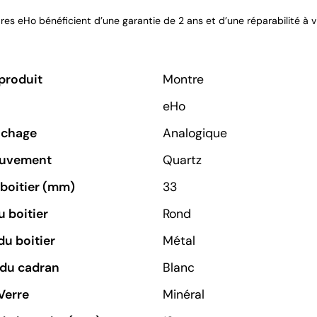
es eHo bénéficient d’une garantie de 2 ans et d’une réparabilité à v
produit
Montre
eHo
ichage
Analogique
ouvement
Quartz
u boitier (mm)
33
 boitier
Rond
du boitier
Métal
 du cadran
Blanc
Verre
Minéral