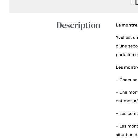
Description
La montre
Yvel
est un
d’une secon
parfaiteme
Les montre
- Chacune 
- Une montr
ont mesuré
- Les compo
- Les mont
situation 