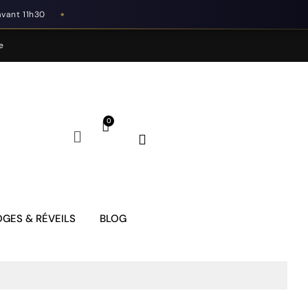
avant 11h30
◆
e
GES & RÉVEILS
BLOG