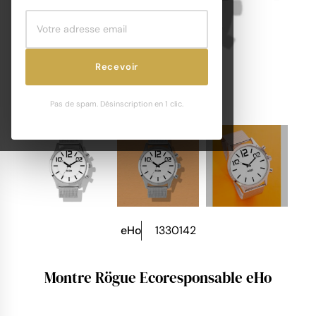
Recevoir
Pas de spam. Désinscription en 1 clic.
eHo
1330142
Montre Rögue Ecoresponsable eHo