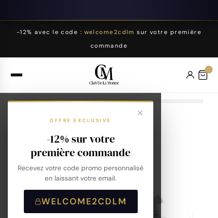
-12% avec le code :
welcome2cdlm
sur votre première
commande
OFFRE EXCLUSIVE
-12% sur votre
première commande
Recevez votre code promo personnalisé
en laissant votre email.
WELCOME2CDLM