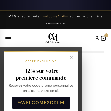
-12% avec le code :
welcome2cdlm
sur votre première
commande
OFFRE EXCLUSIVE
-12% sur votre
première commande
Recevez votre code promo personnalisé
en laissant votre email.
WELCOME2CDLM