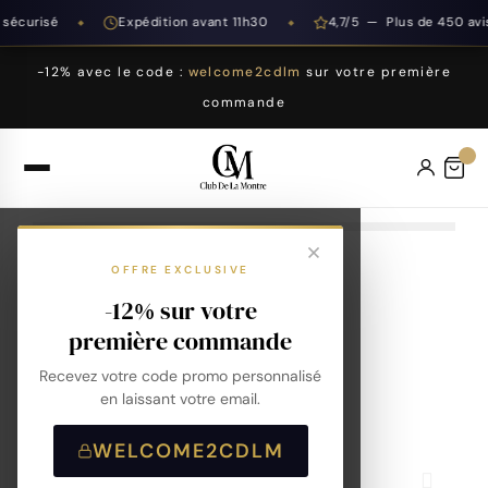
écurisé
Expédition avant 11h30
4,7/5 — Plus de 450 avis
◆
◆
-12% avec le code :
welcome2cdlm
sur votre première
commande
OFFRE EXCLUSIVE
-12% sur votre
première commande
Recevez votre code promo personnalisé
en laissant votre email.
WELCOME2CDLM