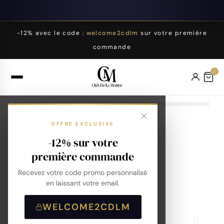
-12% avec le code :
welcome2cdlm
sur votre première
commande
OFFRE EXCLUSIVE
-12% sur votre
première commande
Recevez votre code promo personnalisé
en laissant votre email.
WELCOME2CDLM