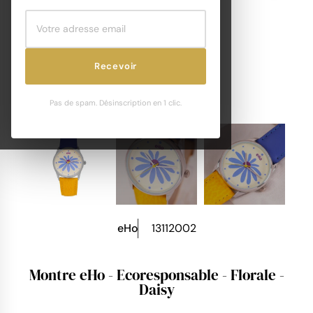
Recevoir
Pas de spam. Désinscription en 1 clic.
eHo
13112002
Montre eHo - Ecoresponsable - Florale -
Daisy