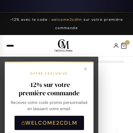
-12% avec le code :
welcome2cdlm
sur votre première
commande
OFFRE EXCLUSIVE
-12% sur votre
première commande
Recevez votre code promo personnalisé
en laissant votre email.
WELCOME2CDLM