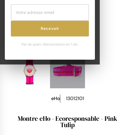
Recevoir
Pas de spam. Désinscription en 1 clic.
eHo
13012101
Montre eHo - Ecoresponsable - Pink
Tulip