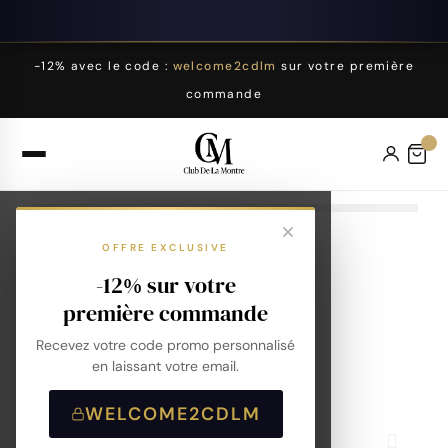
-12% avec le code :
welcome2cdlm
sur votre première
commande
OFFRE EXCLUSIVE
-12% sur votre
première commande
Recevez votre code promo personnalisé
en laissant votre email.
WELCOME2CDLM