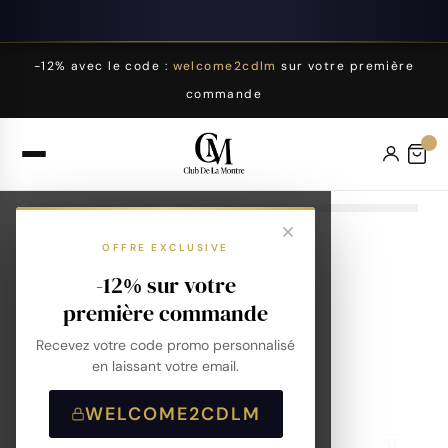
-12% avec le code :
welcome2cdlm
sur votre première
commande
OFFRE EXCLUSIVE
-12% sur votre
première commande
Recevez votre code promo personnalisé
en laissant votre email.
WELCOME2CDLM