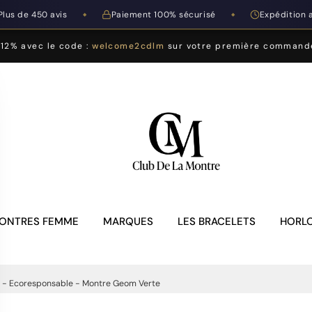
Plus de 450 avis
Paiement 100% sécurisé
Expédition 
◆
◆
-12% avec le code :
welcome2cdlm
sur votre première command
ONTRES FEMME
MARQUES
LES BRACELETS
HORLO
 - Ecoresponsable - Montre Geom Verte