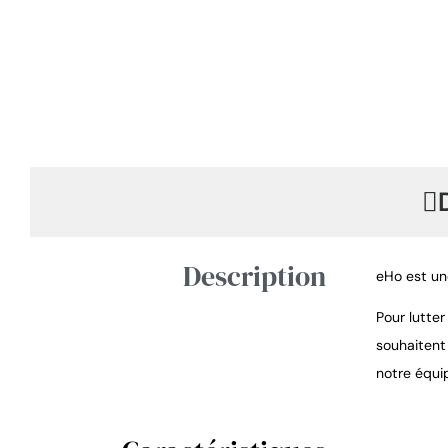
Description
eHo est un
Pour lutte
souhaitent
notre équi