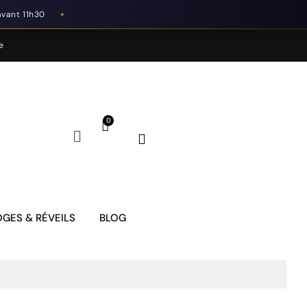
avant 11h30
◆
e
GES & RÉVEILS
BLOG