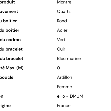
produit
Montre
ouvement
Quartz
 boitier
Rond
du boitier
Acier
 du cadran
Vert
du bracelet
Cuir
du bracelet
Bleu marine
té Max. (M)
0
boucle
Ardillon
Femme
on
eHo - DMUM
rigine
France