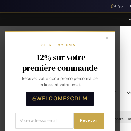
4,7/5 — 
OFFRE EXCLUSIVE
-12% sur votre
première commande
Recevez votre code promo personnalisé
en laissant votre email.
MONTRES HOMME
M
WELCOME2CDLM
Accueil
Montres
Marques
EHo
Montre EHo
Recevoir